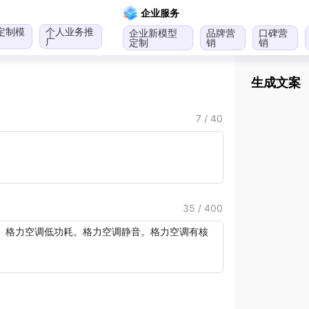
企业服务
定制模
个人业务推
企业新模型
品牌营
口碑营
广
定制
销
销
生成文案
7 / 40
35 / 400