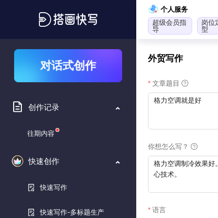
个人服务
超级会员指
岗位
导
型
外贸写作
对话式创作
文章题目
创作记录
往期内容
你想怎么写？
快速创作
快速写作
语言
快速写作-多标题生产